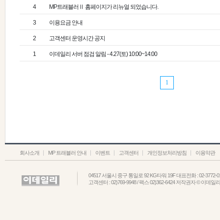
4
MP트래블러Ⅱ 홈페이지가 리뉴얼 되었습니다.
3
이용요금 안내
2
고객센터 운영시간 공지
1
이데일리 서버 점검 알림 - 4.27(토) 10:00~14:00
1
회사소개
MP 트래블러 안내
이벤트
고객센터
개인정보처리방침
이용약관
04517 서울시 중구 통일로 92 KG타워 19F 대표전화 : 02-3772-0
고객센터 : 02)769-9948 / 팩스 02)362-6424 저작권자